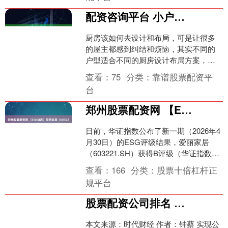
配资咨询平台 小户型厨房这样布局，从此告别空间不够用！
厨房该如何去设计和布局，可是让很多
的屋主都感到纠结和烦恼，其实不同的
户型适合不同的厨房设计布局方案，今
天就来分享一些适合小户型的厨房布局
查看：
75
分类：
靠谱股票配资平
设计方案给大家配资咨询平....
台
郑州股票配资网 【ESG动态】爱丽家居（603221.SH）获华证指数ESG最新评级B，行业排名第18
日前，华证指数公布了新一期（2026年4
月30日）的ESG评级结果，爱丽家居
（603221.SH）获得B评级（华证指数评
级为C起至AAA九档，C为最低档，
查看：
166
分类：
股票十倍杠杆正
AAA....
规平台
股票配资公司排名 金地集团轻装上路：债务压降与多元协同，开启发展新阶段
本文来源：时代财经 作者：钟蔡 实现公