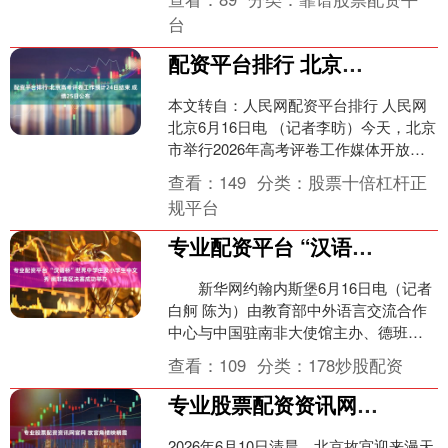
人及人工智能大赛总....
台
配资平台排行 北京高考评卷工作预计24日结束 成绩25日公布
本文转自：人民网配资平台排行 人民网
北京6月16日电 （记者李昉）今天，北京
市举行2026年高考评卷工作媒体开放
日。记者在现场了解到，北京今年高考
查看：
149
分类：
股票十倍杠杆正
评卷工作已于1....
规平台
专业配资平台 “汉语桥”世界中学生及小学生中文秀 南非赛区决赛成功举办
新华网约翰内斯堡6月16日电（记者
白舸 陈为）由教育部中外语言交流合作
中心与中国驻南非大使馆主办、德班理
工大学孔子学院承办的第19届“汉语桥”世
查看：
109
分类：
178炒股配资
界中学生中文....
专业股票配资资讯网官网 故宫角楼映朝霞
2026年6月10日清晨，北京故宫迎来漫天