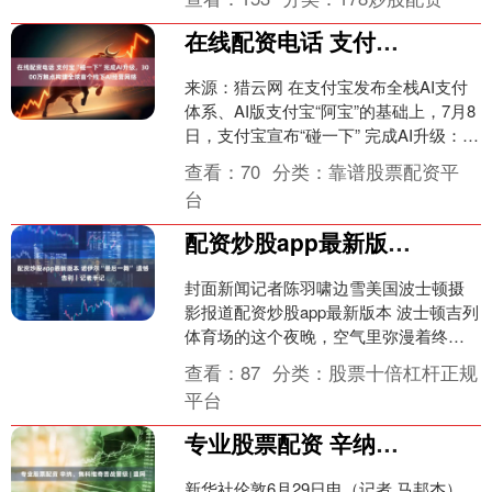
日涌入超59....
在线配资电话 支付宝“碰一下”完成AI升级，3000万触点构建全球首个线下AI经营网络
来源：猎云网 在支付宝发布全栈AI支付
体系、AI版支付宝“阿宝”的基础上，7月8
日，支付宝宣布“碰一下” 完成AI升级：百
万级商家侧碰一下设备整体升级为“碰设
查看：
70
分类：
靠谱股票配资平
备....
台
配资炒股app最新版本 诺伊尔“最后一舞” 遗憾告别｜记者手记
封面新闻记者陈羽啸边雪美国波士顿摄
影报道配资炒股app最新版本 波士顿吉列
体育场的这个夜晚，空气里弥漫着终结
的味道。 当加时赛走完最后一秒，120分
查看：
87
分类：
股票十倍杠杆正规
钟的鏖战定格....
平台
专业股票配资 辛纳、焦科维奇苦战晋级 | 温网
新华社伦敦6月29日电（记者 马邦杰）