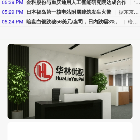
05:39 PM
金科股份与重庆通用人工智能研究院达成合作
“金科股份”公众号消息，2026年8月，金科地产集团股份有限公司（简称“金科股份”）与重庆通用人工智能研究院在重庆正式签署全方位合作协议。双方将依托通用人工智能前沿技术，落地不动产全场景智慧解决方案，合力打造重庆“人工智能+不动产
05:29 PM
日本福岛第一核电站附属建筑发生火警
据东京电力公司消息，当地时间8日15时35分左右，日本福岛第一核电站5号、6号机组服务建筑3、4层的火灾报警器发生启动。东京电力公司于当天16时01分向双叶消防本部报警。随后，消防部门赶赴现场确认，但未发现明火或冒烟。事件对核电站厂区设备没有造成影响，监测点以及厂区边界的尘埃监测仪等所测得的放射线量也未发现异常。（央视新闻）
05:24 PM
暗盘白银跌破56美元/盎司，日内跌幅3%。
暗盘白银跌破56美元/盎司，日内跌幅3%。