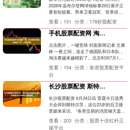
2026年温布尔登网球锦标赛29日展开正
赛首轮较量。男单卫冕冠军、世界排名
第一的辛纳和7届温网男单冠军焦科维奇
查看：
151
分类：
178炒股配资
都经历了惊心....
手机股票配资网 淘汰赛第一关，哈兰德姆巴佩谁能再进一步？｜每日前瞻
点击图片，一键竞猜 封面新闻记者 文康
林 一夜之间，送走了德国队和日本队，
淘汰赛越来越精彩了。北京时间7月1
日，美加墨世界杯1/16决赛将上演三场较
查看：
154
分类：
靠谱股票配资平
量，科特迪瓦....
台
长沙股票配资 斯特尔茨：我与雷霆非常契合 我喜欢俄城 迫不及待想开启新征程
长沙股票配资 6月24日讯 雷霆今日选秀
大会得到斯特尔茨，这位23岁的后卫接
受媒体采访。 “各类交易的消息铺天盖
地，整件事像一场让人眼花缭乱的风
查看：
203
分类：
股票十倍杠杆正
波，但我已经迫不....
规平台