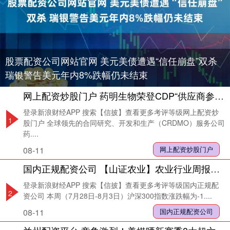
股票配资公司网站官网 美元美债遭遇“信任崩盘”双杀
瑞银警告美元年内8%跌幅仍未结束
网上配资炒股门户 药明生物荣登CDP“供应商参与度评级”A级榜单
登录新浪财经APP 搜索【信披】查看更多考评等级网上配资炒
1
股门户 全球领先的合同研究、开发和生产（CRDMO）服务公司
药....
08-11
网上配资炒股门户
国内正规配资公司 【山证农业】农业行业周报：建议关注饲料的回升周期和养殖的边际改善
登录新浪财经APP 搜索【信披】查看更多考评等级国内正规配
2
资公司 本周（7月28日-8月3日）沪深300指数涨跌幅为-1....
08-11
国内正规配资公司