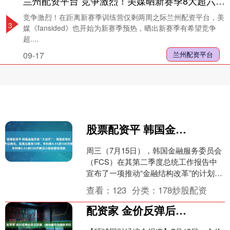
兰州配资平台 竞争激烈！美媒晒新赛季8大超六候选：湖勇火3队无缘两队两人入选
竞争激烈！在距离新赛季训练营仅剩两周之际兰州配资平台，美
3
媒《fansided》也开始为新赛季预热，晒出新赛季有希望竞争
超....
09-17
兰州配资平台
股票配资平 韩国金融改革“大动作”：将国家增长基金规模扩至200万亿韩元，拟推出最高10年、年利率4.5%的100万韩元小额政策性贷款
周三（7月15日），韩国金融服务委员会
（FCS）在其第二季度总统工作报告中
宣布了一项推动“金融结构改革”的计划。
FCS主席Lee Eog-weon表示，“我们将....
查看：
123
分类：
178炒股配资
配资家 金价反弹后承压回落，油价攀升引通胀担忧