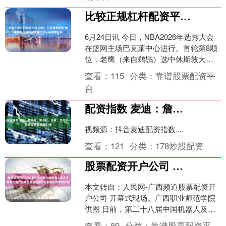
比较正规杠杆配资平台 记者：八号秀金斯顿·弗莱明斯已经和耐克签下了一份球鞋合同
6月24日讯 今日，NBA2026年选秀大会
在篮网主场巴克莱中心进行。首轮第8顺
位，老鹰（来自鹈鹕）选中休斯敦大学
的后卫金斯顿·弗莱明斯。 据球鞋记者
查看：
115
分类：
靠谱股票配资平
Nick ....
台
配资指数 麦迪：詹姆斯、麦卡杜、贝恩、戈贝尔、墨菲 这阵容能赢61场
视频源：抖音麦迪配资指数....
查看：
121
分类：
178炒股配资
股票配资开户公司 第二十八届中国机器人及人工智能大赛广西赛区总决赛在广西职业师范学院开赛
本文转自：人民网-广西频道股票配资开
户公司 开幕式现场。广西职业师范学院
供图 日前，第二十八届中国机器人及人
工智能大赛广西赛区暨第五届广西机器
查看：
89
分类：
靠谱股票配资平