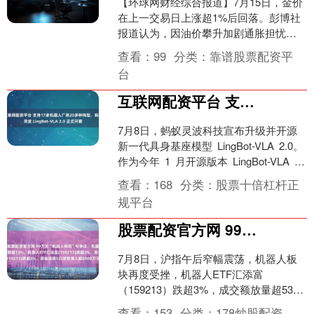
【环球网财经综合报道】7月15日，金价
在上一交易日上涨超1%后回落。彭博社
报道认为，因油价攀升加剧通胀担忧，
且市场对利率前景存在不确定性，对金
查看：
99
分类：
靠谱股票配资平
价构成压力。截至发....
台
互联网配资平台 支持17家机器人厂商20多种构型，蚂蚁灵波 LingBot-VLA 2.0 正式开源
7月8日，蚂蚁灵波科技宣布升级并开源
新一代具身基座模型 LingBot-VLA 2.0。
作为今年 1 月开源版本 LingBot-VLA
1.0 的全面升级互联....
查看：
168
分类：
股票十倍杠杆正
规平台
股票配资官方网 99万元“机器人伴侣”引争议，机器人板块重挫，绿的谐波跌超13%，机器人ETF汇添富(159213)跌超3%，资金连续5日逆势涌入超6000万元！
7月8日，沪指午后窄幅震荡，机器人板
块再度受挫，机器人ETF汇添富
（159213）跌超3%，成交额放量超5300
万元，盘中再度吸金，资金此前已连续4
查看：
153
分类：
178炒股配资