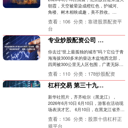
朝霞，天空被晕染成橙红色，护城河、
角楼、树木相映成趣，美不胜收。
↑2026年6月10日在北京故宫角楼拍摄的
查看：
106
分类：
靠谱股票配资平
朝霞。CI....
台
专业炒股配资公司 被300公里无人区包围，它是“最孤独的城市”，藏着一只恶魔之眼
你去过“世上最孤独的城市”吗？它位于青
海海拔3000多米的柴达木盆地西北部，
四周被300公里无人区包围，广袤无际的
戈壁滩和沙漠令它看起来孤单伶仃，它
查看：
110
分类：
178炒股配资
就是茫崖市。....
杠杆交易 第三十九届库木勒节启幕(7)
新华社照片，齐齐哈尔（黑龙江），
2026年6月10日 6月10日，游客在活动现
场表演才艺。 6月10日，在黑龙江省齐齐
哈尔市哈拉新村塞肯塔拉草原，梅里斯
查看：
136
分类：
股票十倍杠杆正
达斡尔族....
规平台