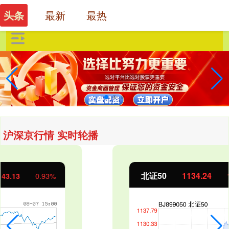
最新
最热
头条
沪深京行情 实时轮播
北证50
1134.24
11.37
1.01%